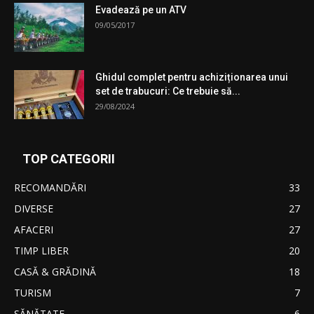
Evadează pe un ATV
09/05/2017
Ghidul complet pentru achiziționarea unui
set de trabucuri: Ce trebuie să...
29/08/2024
TOP CATEGORII
RECOMANDĂRI
33
DIVERSE
27
AFACERI
27
TIMP LIBER
20
CASĂ & GRĂDINĂ
18
TURISM
7
SĂNĂTATE
6