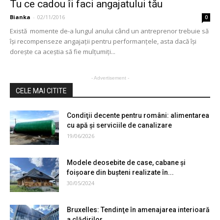
Tu ce cadou îi faci angajatului tău
Bianka
-
02/11/2016
0
Există momente de-a lungul anului când un antreprenor trebuie să
îşi recompenseze angajaţii pentru performanţele, asta dacă îşi
doreşte ca aceştia să fie mulţumiţi...
- Advertisement -
CELE MAI CITITE
Condiţii decente pentru români: alimentarea
cu apă şi serviciile de canalizare
19/06/2026
Modele deosebite de case, cabane şi
foişoare din buşteni realizate în...
30/05/2024
Bruxelles: Tendinţe în amenajarea interioară
a clădirilor