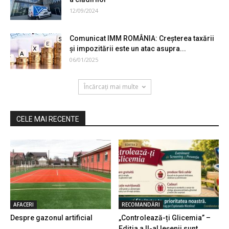
12/09/2024
Comunicat IMM ROMÂNIA: Creșterea taxării
și impozitării este un atac asupra...
06/01/2025
Încărcați mai multe
CELE MAI RECENTE
AFACERI
RECOMANDĂRI
Despre gazonul artificial
„Controlează-ți Glicemia” –
Ediția a II-a! Ieșenii sunt