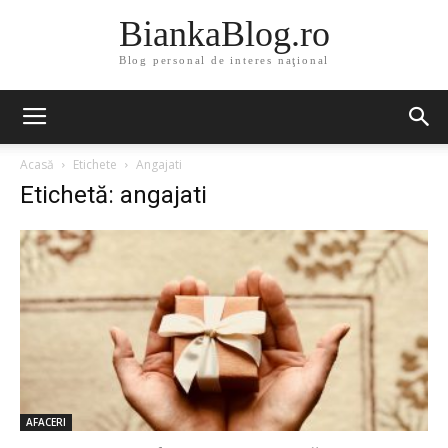
BiankaBlog.ro
Blog personal de interes naţional
Acasă
Etichete
Angajati
Etichetă: angajati
AFACERI