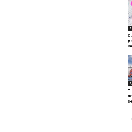
A
De
pe
im
A
Tr
av
se