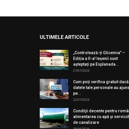
ULTIMELE ARTICOLE
„Controlează-ți Glicemia” –
Ediția a II-a! Ieșenii sunt
așteptați pe Esplanada...
27/07/2026
Cum poți verifica gratuit dacă
datele tale personale au ajun
pe...
22/07/2026
Condiţii decente pentru româ
alimentarea cu apă şi servicii
de canalizare
19/06/2026