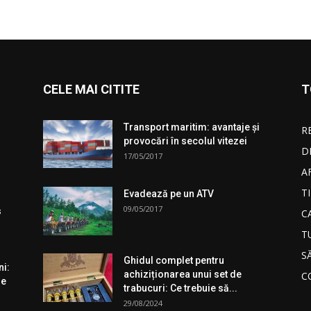
CELE MAI CITITE
T
Transport maritim: avantaje și
R
provocări în secolul vitezei
D
17/05/2017
A
T
Evadează pe un ATV
09/05/2017
s
C
T
S
Ghidul complet pentru
ni:
achiziționarea unui set de
C
le
trabucuri: Ce trebuie să...
29/08/2024