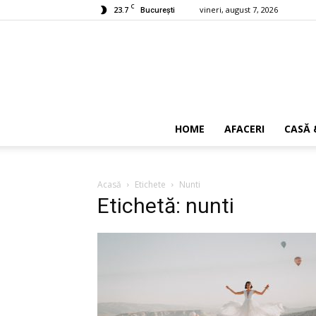
C
23.7
vineri, august 7, 2026
București
HOME
AFACERI
CASĂ 
Acasă
Etichete
Nunti
Etichetă: nunti