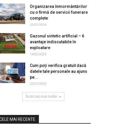
Organizarea înmormântărilor
cu o firmă de servicii funerare
complete
22/03/2024
Gazonul sintetic artificial – 6
avantaje indiscutabile în
exploatare
14/02/2024
Cum poți verifica gratuit dacă
datele tale personale au ajuns
pe...
22/07/2026
Încărcați mai multe
CELE MAI RECENTE