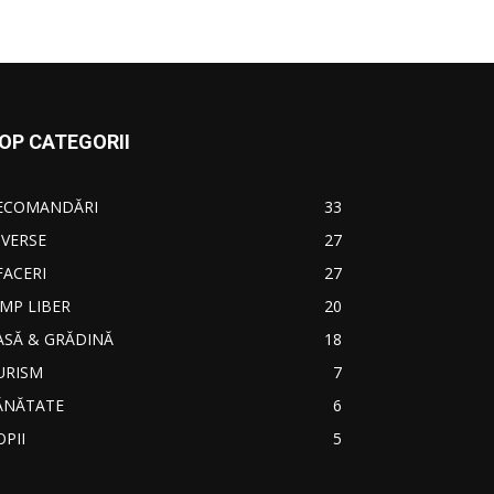
OP CATEGORII
ECOMANDĂRI
33
IVERSE
27
FACERI
27
IMP LIBER
20
ASĂ & GRĂDINĂ
18
URISM
7
ĂNĂTATE
6
OPII
5