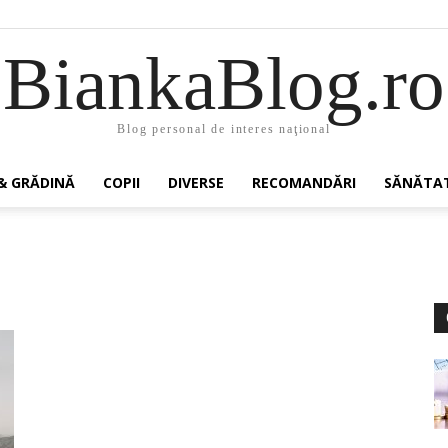
BiankaBlog.ro
Blog personal de interes naţional
& GRĂDINĂ
COPII
DIVERSE
RECOMANDĂRI
SĂNĂTA