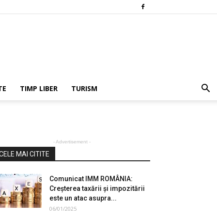
TE
TIMP LIBER
TURISM
- Advertisement -
CELE MAI CITITE
Comunicat IMM ROMÂNIA:
Creșterea taxării și impozitării
este un atac asupra...
06/01/2025