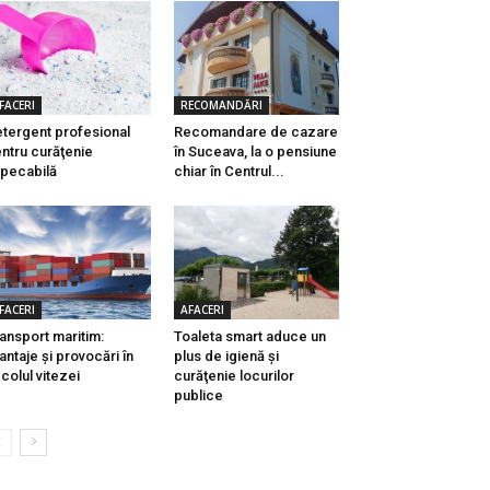
FACERI
RECOMANDĂRI
tergent profesional
Recomandare de cazare
ntru curăţenie
în Suceava, la o pensiune
pecabilă
chiar în Centrul...
FACERI
AFACERI
ansport maritim:
Toaleta smart aduce un
antaje și provocări în
plus de igienă şi
colul vitezei
curăţenie locurilor
publice